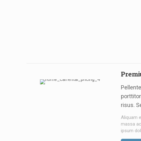
Prem
Pellent
porttit
risus. S
Aliquam e
massa ac t
ipsum dolo