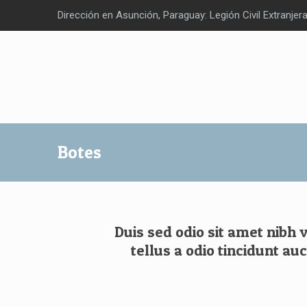
Dirección en Asunción, Paraguay: Legión Civil Extranjer
Botes
Duis sed odio sit amet nibh
tellus a odio tincidunt au