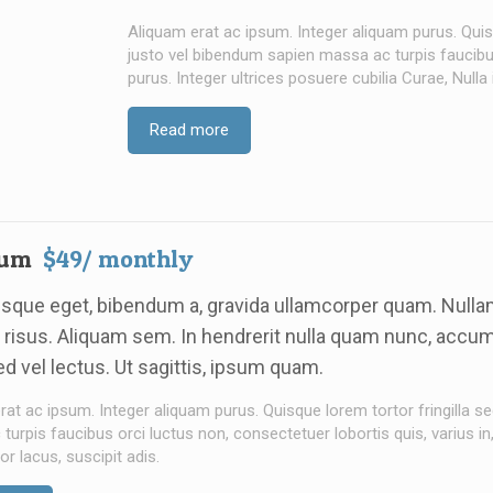
Aliquam erat ac ipsum. Integer aliquam purus. Quisq
justo vel bibendum sapien massa ac turpis faucibus 
purus. Integer ultrices posuere cubilia Curae, Nulla
Read more
ium
$49/ monthly
esque eget, bibendum a, gravida ullamcorper quam. Nulla
or risus. Aliquam sem. In hendrerit nulla quam nunc, acc
ed vel lectus. Ut sagittis, ipsum quam.
rat ac ipsum. Integer aliquam purus. Quisque lorem tortor fringilla se
urpis faucibus orci luctus non, consectetuer lobortis quis, varius in,
r lacus, suscipit adis.