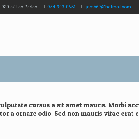
a 930 c/ Las Perlas
954-993-0651
jamb67@hotmail.com
 vulputate cursus a sit amet mauris. Morbi a
ctor a ornare odio. Sed non mauris vitae erat c