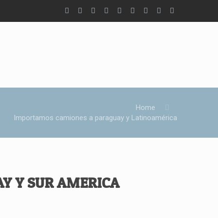
Home
Importamos camiones a paraguay y Latinoamérica
Y Y SUR AMERICA