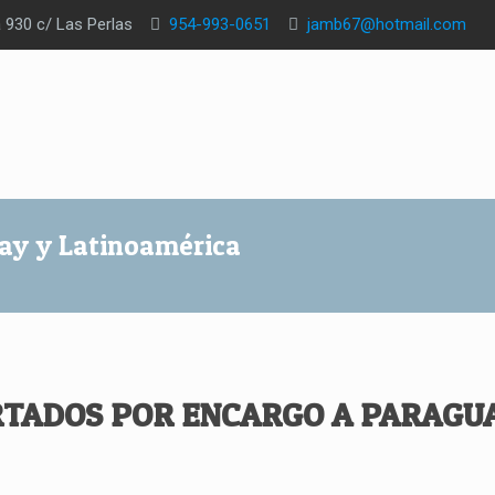
a 930 c/ Las Perlas
954-993-0651
jamb67@hotmail.com
ay y Latinoamérica
TADOS POR ENCARGO A PARAGUA