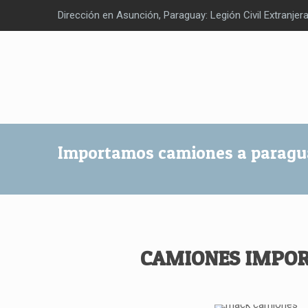
Dirección en Asunción, Paraguay: Legión Civil Extranjer
Importamos camiones a paragu
CAMIONES IMPOR