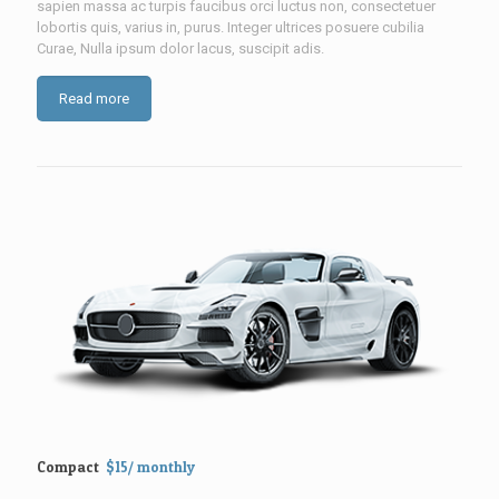
sapien massa ac turpis faucibus orci luctus non, consectetuer
lobortis quis, varius in, purus. Integer ultrices posuere cubilia
Curae, Nulla ipsum dolor lacus, suscipit adis.
Read more
Compact
$15/ monthly