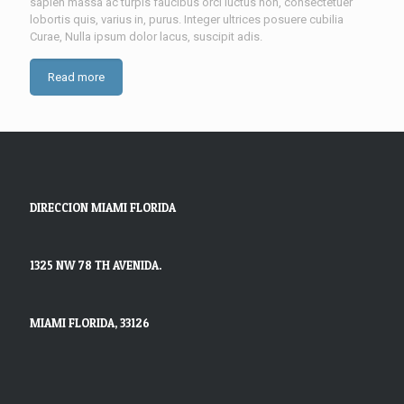
sapien massa ac turpis faucibus orci luctus non, consectetuer
lobortis quis, varius in, purus. Integer ultrices posuere cubilia
Curae, Nulla ipsum dolor lacus, suscipit adis.
Read more
DIRECCION MIAMI FLORIDA
1325 NW 78 TH AVENIDA.
MIAMI FLORIDA, 33126